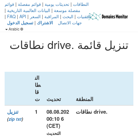
النطاقات
|
تحديثات يومية
|
قوائم مفصلة
|
قوائم
مفصلة موسعة
|
البيانات العالمية التاريخية
|
التقنيات
|
البحث
|
المراقبة
|
السعر
|
API
|
FAQ
|
جهات الاتصال
الاشتراك
|
تسجيل الدخول
Arabic
تنزيل قائمة .drive نطاقات
الن
طا
قا
المنطقة
تحديث
ت
.drive نطاقات
08.08.202
1
تنزيل
6 00:10
)
zip
txt
(
(CET)
التحديث