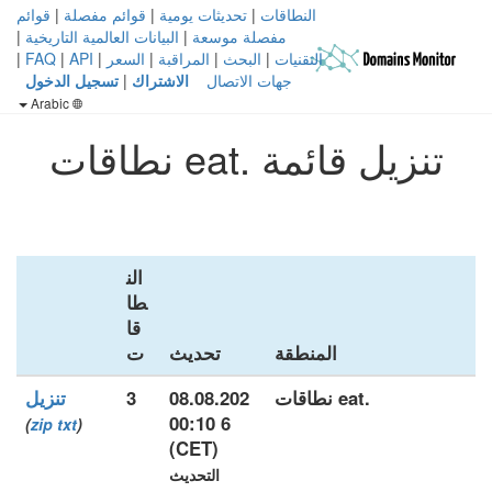
النطاقات
|
تحديثات يومية
|
قوائم مفصلة
|
قوائم
مفصلة موسعة
|
البيانات العالمية التاريخية
|
التقنيات
|
البحث
|
المراقبة
|
السعر
|
API
|
FAQ
|
جهات الاتصال
الاشتراك
|
تسجيل الدخول
Arabic
تنزيل قائمة .eat نطاقات
الن
طا
قا
المنطقة
تحديث
ت
.eat نطاقات
08.08.202
3
تنزيل
6 00:10
)
zip
txt
(
(CET)
التحديث