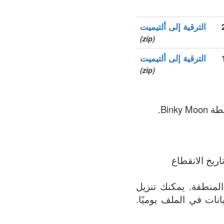
الترقية إلى ألتيميت
(zip)
الترقية إلى ألتيميت
(zip)
ريخ الانقطاع
ف يحتوي على القائمة الأكثر اكتمالاً لجميع النطاقات المسجلة في .estate المنطقة. يمكنك تنزيل
البيانات في الملف يوميًا.