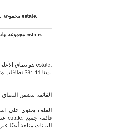
.estate مجموعة بيانات مفصلة موسعة (كامل)
.estate مجموعة
.estate هو نطاق الأعلى العام (gTLDs), سجل المنطقة الذي يتم الحفاظ عليه بواسطة Binky Moon.
لدينا 11 281 نطاقات متوفر في .estate المنطقة في الوقت الحالي: 07.08.2026.
القائمة تتضمن النطاق +
قائم
البيانات متاحة أيضًا عبر