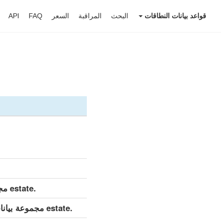
قواعد بيانات النطاقات
البحث
المراقبة
السعر
FAQ
API
.estate مجموعة بيانات مفصلة (كامل)
.estate مجموعة بيانات مفصلة (التحديث اليومي)