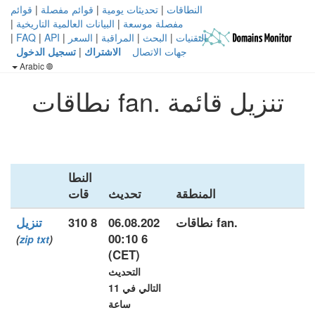
النطاقات
|
تحديثات يومية
|
قوائم مفصلة
|
قوائم
مفصلة موسعة
|
البيانات العالمية التاريخية
|
التقنيات
|
البحث
|
المراقبة
|
السعر
|
API
|
FAQ
|
جهات الاتصال
الاشتراك
|
تسجيل الدخول
Arabic
تنزيل قائمة .fan نطاقات
النطا
المنطقة
تحديث
قات
.fan نطاقات
06.08.202
8 310
تنزيل
6 00:10
)
zip
txt
(
(CET)
التحديث
التالي في 11
ساعة