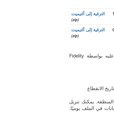
الترقية إلى ألتيميت
(zip)
الترقية إلى ألتيميت
(zip)
.fidelity هو نطاق الأعلى العام (gTLDs), سجل المنطقة الذي يتم الحفاظ عليه بواسطة Fidelity
ريخ الانقطاع
ف يحتوي على القائمة الأكثر اكتمالاً لجميع النطاقات المسجلة في .fidelity المنطقة. يمكنك تنزيل
 البيانات في الملف يوميًا.