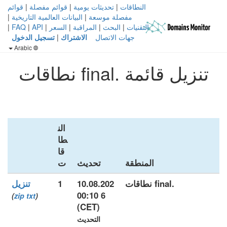
النطاقات
|
تحديثات يومية
|
قوائم مفصلة
|
قوائم
مفصلة موسعة
|
البيانات العالمية التاريخية
|
التقنيات
|
البحث
|
المراقبة
|
السعر
|
API
|
FAQ
|
جهات الاتصال
الاشتراك
|
تسجيل الدخول
Arabic
تنزيل قائمة .final نطاقات
الن
طا
قا
المنطقة
تحديث
ت
.final نطاقات
10.08.202
1
تنزيل
6 00:10
)
zip
txt
(
(CET)
التحديث