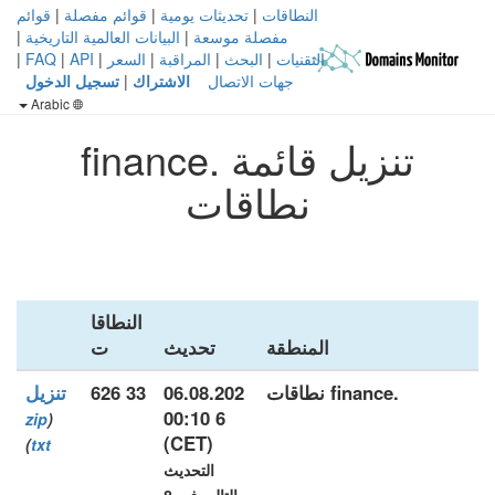
النطاقات
|
تحديثات يومية
|
قوائم مفصلة
|
قوائم
مفصلة موسعة
|
البيانات العالمية التاريخية
|
التقنيات
|
البحث
|
المراقبة
|
السعر
|
API
|
FAQ
|
جهات الاتصال
الاشتراك
|
تسجيل الدخول
Arabic
تنزيل قائمة .finance
نطاقات
النطاقا
المنطقة
تحديث
ت
.finance نطاقات
06.08.202
33 626
تنزيل
6 00:10
zip
(
(CET)
)
txt
التحديث