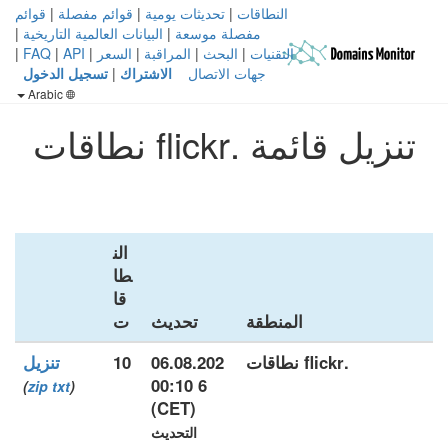
النطاقات
|
تحديثات يومية
|
قوائم مفصلة
|
قوائم
مفصلة موسعة
|
البيانات العالمية التاريخية
|
التقنيات
|
البحث
|
المراقبة
|
السعر
|
API
|
FAQ
|
جهات الاتصال
الاشتراك
|
تسجيل الدخول
Arabic
تنزيل قائمة .flickr نطاقات
الن
طا
قا
المنطقة
تحديث
ت
.flickr نطاقات
06.08.202
10
تنزيل
6 00:10
)
zip
txt
(
(CET)
التحديث