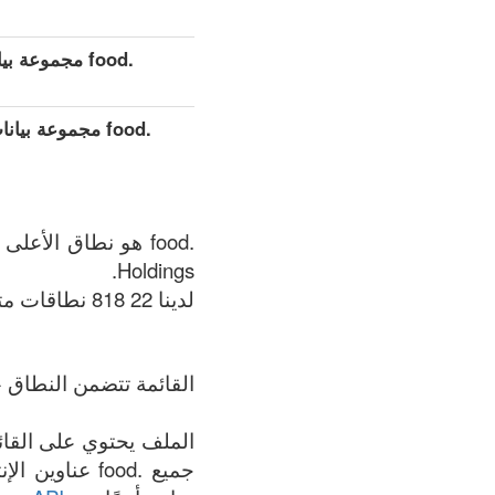
.food مجموعة بيانات مفصلة موسعة (كامل)
.food مجموعة ب
Holdings.
لدينا 22 818 نطاقات متوفر في .food المنطقة في الوقت الحالي: 07.08.2026.
القائمة تتضمن النطاق +
جميع .food عن