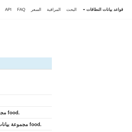
قواعد بيانات النطاقات
البحث
المراقبة
السعر
FAQ
API
.food مجموعة بيانات مفصلة (كامل)
.food مجموعة بيانات مفصلة (التحديث اليومي)