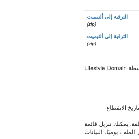
الترقية إلى ألتيميت
(zip)
الترقية إلى ألتيميت
(zip)
.food هو نطاق الأعلى العام (gTLDs), سجل المنطقة الذي يتم الحفاظ عليه بواسطة Lifestyle Domain
ريخ الانقطاع
مة الأكثر اكتمالاً لجميع النطاقات المسجلة في .food المنطقة. يمكنك تنزيل قائمة
 الملف يوميًا. البيانات