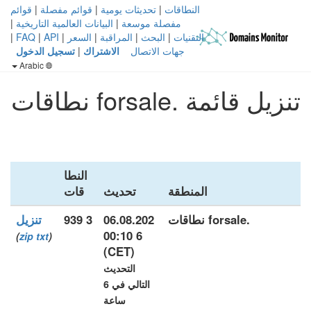
النطاقات
|
تحديثات يومية
|
قوائم مفصلة
|
قوائم
مفصلة موسعة
|
البيانات العالمية التاريخية
|
التقنيات
|
البحث
|
المراقبة
|
السعر
|
API
|
FAQ
|
جهات الاتصال
الاشتراك
|
تسجيل الدخول
Arabic
تنزيل قائمة .forsale نطاقات
النطا
المنطقة
تحديث
قات
.forsale نطاقات
06.08.202
3 939
تنزيل
6 00:10
)
zip
txt
(
(CET)
التحديث
التالي في 6
ساعة