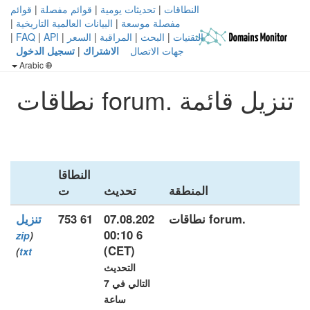
النطاقات
|
تحديثات يومية
|
قوائم مفصلة
|
قوائم
مفصلة موسعة
|
البيانات العالمية التاريخية
|
التقنيات
|
البحث
|
المراقبة
|
السعر
|
API
|
FAQ
|
جهات الاتصال
الاشتراك
|
تسجيل الدخول
Arabic
تنزيل قائمة .forum نطاقات
النطاقا
المنطقة
تحديث
ت
.forum نطاقات
07.08.202
61 753
تنزيل
6 00:10
zip
(
(CET)
)
txt
التحديث
التالي في 7
ساعة