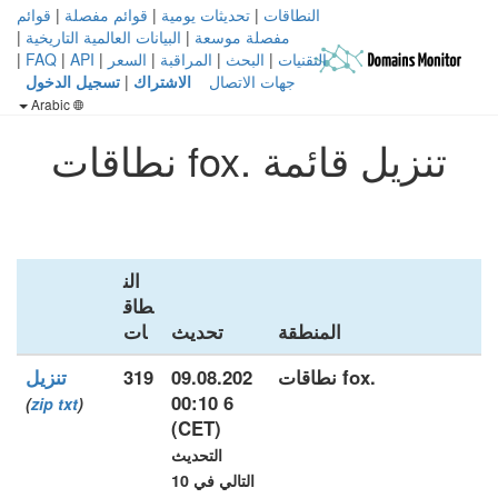
النطاقات
|
تحديثات يومية
|
قوائم مفصلة
|
قوائم
مفصلة موسعة
|
البيانات العالمية التاريخية
|
التقنيات
|
البحث
|
المراقبة
|
السعر
|
API
|
FAQ
|
جهات الاتصال
الاشتراك
|
تسجيل الدخول
Arabic
تنزيل قائمة .fox نطاقات
الن
طاق
المنطقة
تحديث
ات
.fox نطاقات
09.08.202
319
تنزيل
6 00:10
)
zip
txt
(
(CET)
التحديث
التالي في 10