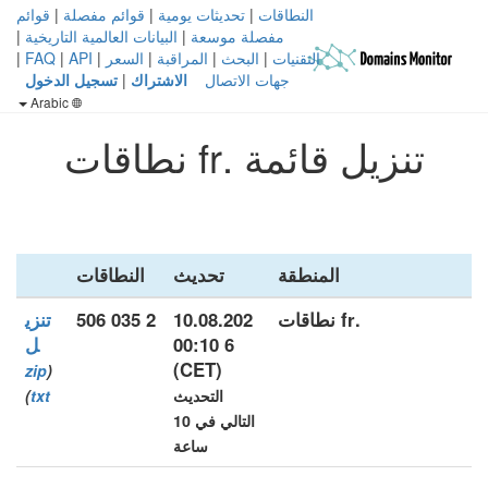
النطاقات
|
تحديثات يومية
|
قوائم مفصلة
|
قوائم
مفصلة موسعة
|
البيانات العالمية التاريخية
|
التقنيات
|
البحث
|
المراقبة
|
السعر
|
API
|
FAQ
|
جهات الاتصال
الاشتراك
|
تسجيل الدخول
Arabic
تنزيل قائمة .fr نطاقات
المنطقة
تحديث
النطاقات
.fr نطاقات
10.08.202
2 035 506
تنزي
6 00:10
ل
(CET)
zip
(
التحديث
txt
)
التالي في 10
ساعة