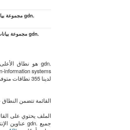
.gdn مجموعة بيانات مفصلة موسعة (كامل)
.gdn مجموعة بي
-information systems.
لدينا 355 نطاقات متوفر في .gdn المنطقة في الوقت الحالي: 07.08.2026.
القائمة تتضمن النطاق +
جميع .gdn عنا