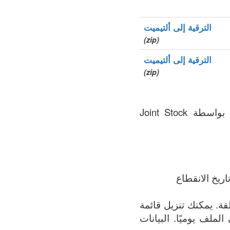
الترقية إلى ألتيميت
(zip)
الترقية إلى ألتيميت
(zip)
.gdn هو نطاق الأعلى العام (gTLDs), سجل المنطقة الذي يتم الحفاظ عليه بواسطة Joint Stock
ريخ الانقطاع
مة الأكثر اكتمالاً لجميع النطاقات المسجلة في .gdn المنطقة. يمكنك تنزيل قائمة
 الملف يوميًا. البيانات