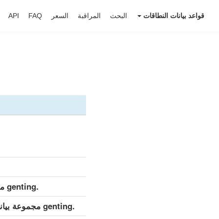
قواعد بيانات النطاقات
البحث
المراقبة
السعر
FAQ
API
.genting مجموعة بيانات مفصلة (كامل)
.genting مجموعة بيانات مفصلة (التحديث اليومي)