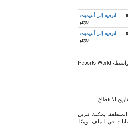
الترقية إلى ألتيميت
(zip)
الترقية إلى ألتيميت
(zip)
.genting هو نطاق الأعلى العام (gTLDs), سجل المنطقة الذي يتم الحفاظ عليه بواسطة Resorts World
ريخ الانقطاع
لف يحتوي على القائمة الأكثر اكتمالاً لجميع النطاقات المسجلة في .genting المنطقة. يمكنك تنزيل
 البيانات في الملف يوميًا.