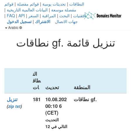
النطاقات
|
تحديثات يومية
|
قوائم مفصلة
|
قوائم
مفصلة موسعة
|
البيانات العالمية التاريخية
|
التقنيات
|
البحث
|
المراقبة
|
السعر
|
API
|
FAQ
|
جهات الاتصال
الاشتراك
|
تسجيل الدخول
Arabic
تنزيل قائمة .gf نطاقات
الن
طاق
المنطقة
تحديث
ات
.gf نطاقات
10.08.202
181
تنزيل
6 00:10
)
zip
txt
(
(CET)
التحديث
التالي في 12