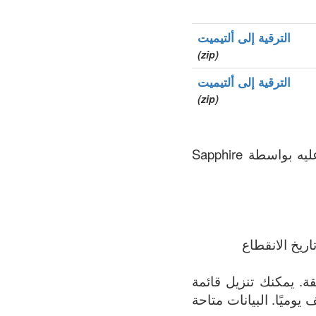
الترقية إلى ألتيميت
(zip)
الترقية إلى ألتيميت
(zip)
.gi هو نطاق الأعلى الخاص بالدولة (ccTLD), سجل المنطقة الذي يتم الحفاظ عليه بواسطة Sapphire
ريخ الانقطاع
ة الأكثر اكتمالاً لجميع النطاقات المسجلة في .gi المنطقة. يمكنك تنزيل قائمة
 يوميًا. البيانات متاحة