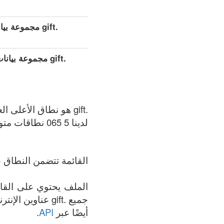
.gift مجموعة بيانات مفصلة موسعة (كامل)
.gift مجموعة بي
.gift هو نطاق الأعلى العام (gTLDs), سجل المنطقة الذي يتم الحفاظ عليه بواسطة Uniregistry.
لدينا 5 065 نطاقات متوفر في .gift المنطقة في الوقت الحالي: 07.08.2026.
القائمة تتضمن النطاق +
جميع .gift عناو
أيضًا عبر
API
.