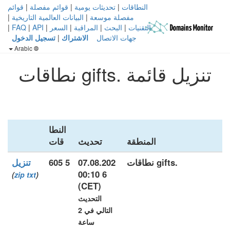
النطاقات
|
تحديثات يومية
|
قوائم مفصلة
|
قوائم
مفصلة موسعة
|
البيانات العالمية التاريخية
|
التقنيات
|
البحث
|
المراقبة
|
السعر
|
API
|
FAQ
|
جهات الاتصال
الاشتراك
|
تسجيل الدخول
Arabic
تنزيل قائمة .gifts نطاقات
النطا
المنطقة
تحديث
قات
.gifts نطاقات
07.08.202
5 605
تنزيل
6 00:10
)
zip
txt
(
(CET)
التحديث
التالي في 2
ساعة