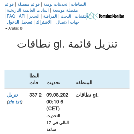
النطاقات
|
تحديثات يومية
|
قوائم مفصلة
|
قوائم
مفصلة موسعة
|
البيانات العالمية التاريخية
|
التقنيات
|
البحث
|
المراقبة
|
السعر
|
API
|
FAQ
|
جهات الاتصال
الاشتراك
|
تسجيل الدخول
Arabic
تنزيل قائمة .gl نطاقات
النطا
المنطقة
تحديث
قات
.gl نطاقات
09.08.202
2 337
تنزيل
6 00:10
)
zip
txt
(
(CET)
التحديث
التالي في 17
ساعة