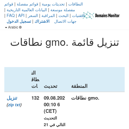
النطاقات
|
تحديثات يومية
|
قوائم مفصلة
|
قوائم
مفصلة موسعة
|
البيانات العالمية التاريخية
|
التقنيات
|
البحث
|
المراقبة
|
السعر
|
API
|
FAQ
|
جهات الاتصال
الاشتراك
|
تسجيل الدخول
Arabic
تنزيل قائمة .gmo نطاقات
الن
طاق
المنطقة
تحديث
ات
.gmo نطاقات
09.08.202
132
تنزيل
6 00:10
)
zip
txt
(
(CET)
التحديث
التالي في 21