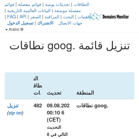
النطاقات
|
تحديثات يومية
|
قوائم مفصلة
|
قوائم
مفصلة موسعة
|
البيانات العالمية التاريخية
|
التقنيات
|
البحث
|
المراقبة
|
السعر
|
API
|
FAQ
|
جهات الاتصال
الاشتراك
|
تسجيل الدخول
Arabic
تنزيل قائمة .goog نطاقات
الن
طاق
المنطقة
تحديث
ات
.goog نطاقات
09.08.202
482
تنزيل
6 00:10
)
zip
txt
(
(CET)
التحديث
التالي في 8