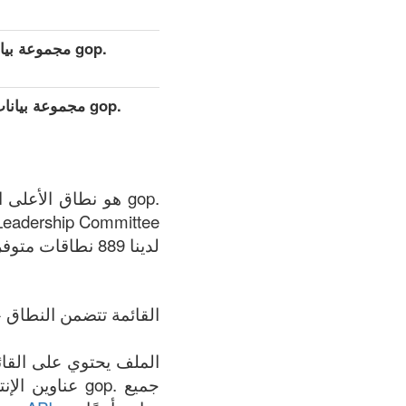
.gop مجموعة بيانات مفصلة موسعة (كامل)
.gop مجموعة بي
Leadership Committee.
لدينا 889 نطاقات متوفر في .gop المنطقة في الوقت الحالي: 07.08.2026.
القائمة تتضمن النطاق +
جميع .gop عنا