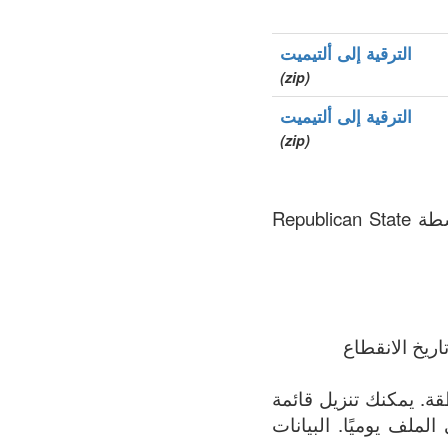
الترقية إلى ألتيميت
(zip)
الترقية إلى ألتيميت
(zip)
.gop هو نطاق الأعلى العام (gTLDs), سجل المنطقة الذي يتم الحفاظ عليه بواسطة Republican State
ريخ الانقطاع
مة الأكثر اكتمالاً لجميع النطاقات المسجلة في .gop المنطقة. يمكنك تنزيل قائمة
 الملف يوميًا. البيانات