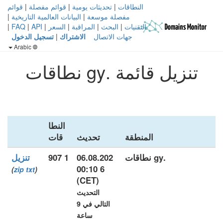
النطاقات
|
تحديثات يومية
|
قوائم مفصلة
|
قوائم
مفصلة موسعة
|
البيانات العالمية التاريخية
|
التقنيات
|
البحث
|
المراقبة
|
السعر
|
API
|
FAQ
|
جهات الاتصال
الاشتراك
|
تسجيل الدخول
Arabic
تنزيل قائمة .gy نطاقات
النطا
المنطقة
تحديث
قات
.gy نطاقات
06.08.202
1 907
تنزيل
6 00:10
)
zip
txt
(
(CET)
التحديث
التالي في 9
ساعة