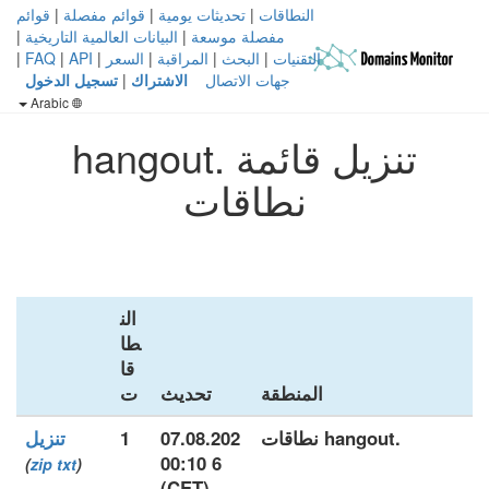
النطاقات
|
تحديثات يومية
|
قوائم مفصلة
|
قوائم
مفصلة موسعة
|
البيانات العالمية التاريخية
|
التقنيات
|
البحث
|
المراقبة
|
السعر
|
API
|
FAQ
|
جهات الاتصال
الاشتراك
|
تسجيل الدخول
Arabic
تنزيل قائمة .hangout
نطاقات
الن
طا
قا
المنطقة
تحديث
ت
.hangout نطاقات
07.08.202
1
تنزيل
6 00:10
)
zip
txt
(
(CET)