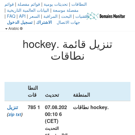
النطاقات
|
تحديثات يومية
|
قوائم مفصلة
|
قوائم
مفصلة موسعة
|
البيانات العالمية التاريخية
|
التقنيات
|
البحث
|
المراقبة
|
السعر
|
API
|
FAQ
|
جهات الاتصال
الاشتراك
|
تسجيل الدخول
Arabic
تنزيل قائمة .hockey
نطاقات
النطا
المنطقة
تحديث
قات
.hockey نطاقات
07.08.202
1 785
تنزيل
6 00:10
)
zip
txt
(
(CET)
التحديث