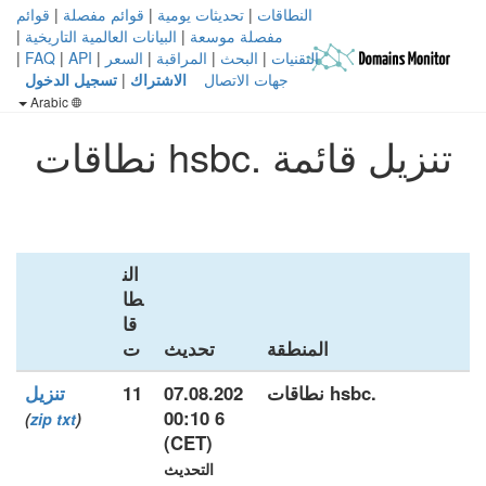
النطاقات
|
تحديثات يومية
|
قوائم مفصلة
|
قوائم
مفصلة موسعة
|
البيانات العالمية التاريخية
|
التقنيات
|
البحث
|
المراقبة
|
السعر
|
API
|
FAQ
|
جهات الاتصال
الاشتراك
|
تسجيل الدخول
Arabic
تنزيل قائمة .hsbc نطاقات
الن
طا
قا
المنطقة
تحديث
ت
.hsbc نطاقات
07.08.202
11
تنزيل
6 00:10
)
zip
txt
(
(CET)
التحديث