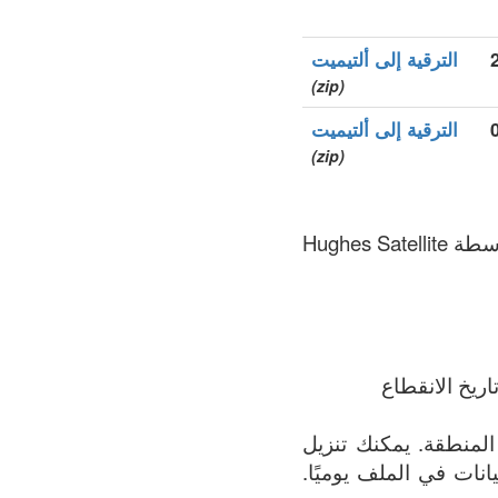
الترقية إلى ألتيميت
(zip)
الترقية إلى ألتيميت
(zip)
.hughes هو نطاق الأعلى العام (gTLDs), سجل المنطقة الذي يتم الحفاظ عليه بواسطة Hughes Satellite
ريخ الانقطاع
لف يحتوي على القائمة الأكثر اكتمالاً لجميع النطاقات المسجلة في .hughes المنطقة. يمكنك تنزيل
 البيانات في الملف يوميًا.