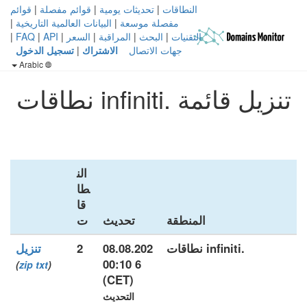
النطاقات
|
تحديثات يومية
|
قوائم مفصلة
|
قوائم
مفصلة موسعة
|
البيانات العالمية التاريخية
|
التقنيات
|
البحث
|
المراقبة
|
السعر
|
API
|
FAQ
|
جهات الاتصال
الاشتراك
|
تسجيل الدخول
Arabic
تنزيل قائمة .infiniti نطاقات
الن
طا
قا
المنطقة
تحديث
ت
.infiniti نطاقات
08.08.202
2
تنزيل
6 00:10
)
zip
txt
(
(CET)
التحديث