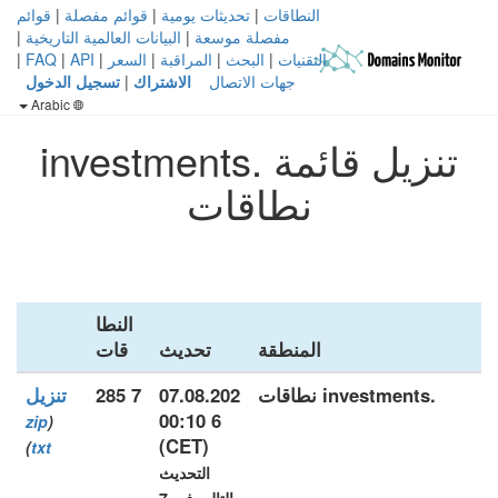
النطاقات
|
تحديثات يومية
|
قوائم مفصلة
|
قوائم
مفصلة موسعة
|
البيانات العالمية التاريخية
|
التقنيات
|
البحث
|
المراقبة
|
السعر
|
API
|
FAQ
|
جهات الاتصال
الاشتراك
|
تسجيل الدخول
Arabic
تنزيل قائمة .investments
نطاقات
النطا
المنطقة
تحديث
قات
.investments نطاقات
07.08.202
7 285
تنزيل
6 00:10
zip
(
(CET)
)
txt
التحديث