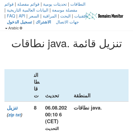
النطاقات
|
تحديثات يومية
|
قوائم مفصلة
|
قوائم
مفصلة موسعة
|
البيانات العالمية التاريخية
|
التقنيات
|
البحث
|
المراقبة
|
السعر
|
API
|
FAQ
|
جهات الاتصال
الاشتراك
|
تسجيل الدخول
Arabic
تنزيل قائمة .java نطاقات
الن
طا
قا
المنطقة
تحديث
ت
.java نطاقات
06.08.202
8
تنزيل
6 00:10
)
zip
txt
(
(CET)
التحديث