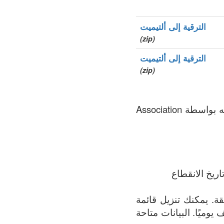
الترقية إلى ألتيميت
(zip)
الترقية إلى ألتيميت
(zip)
.re هو نطاق الأعلى الخاص بالدولة (ccTLD), سجل المنطقة الذي يتم الحفاظ عليه بواسطة Association
ريخ الانقطاع
ة الأكثر اكتمالاً لجميع النطاقات المسجلة في .re المنطقة. يمكنك تنزيل قائمة
 يوميًا. البيانات متاحة