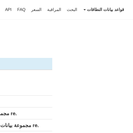
قواعد بيانات النطاقات
البحث
المراقبة
السعر
FAQ
API
.re مجموعة بيانات مفصلة (كامل)
.re مجموعة بيانات مفصلة (التحديث اليومي)