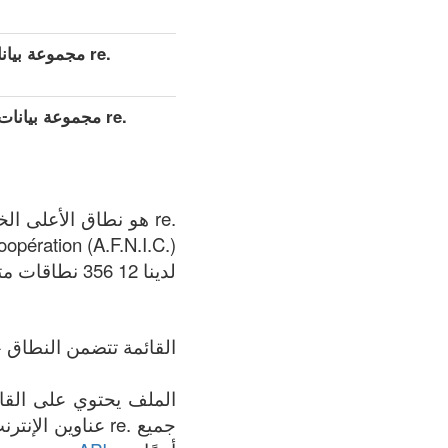
.re مجموعة بيانات مفصلة موسعة (كامل)
.re مجموعة بيان
pération (A.F.N.I.C.).
لدينا 12 356 نطاقات متوفر في .re المنطقة في الوقت الحالي: 07.08.2026.
القائمة تتضمن النطاق +
جميع .re عناوين 