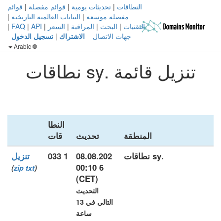
النطاقات
|
تحديثات يومية
|
قوائم مفصلة
|
قوائم
مفصلة موسعة
|
البيانات العالمية التاريخية
|
التقنيات
|
البحث
|
المراقبة
|
السعر
|
API
|
FAQ
|
جهات الاتصال
الاشتراك
|
تسجيل الدخول
Arabic
تنزيل قائمة .sy نطاقات
النطا
المنطقة
تحديث
قات
.sy نطاقات
08.08.202
1 033
تنزيل
6 00:10
)
zip
txt
(
(CET)
التحديث
التالي في 13
ساعة