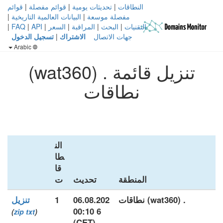
النطاقات
|
تحديثات يومية
|
قوائم مفصلة
|
قوائم
مفصلة موسعة
|
البيانات العالمية التاريخية
|
التقنيات
|
البحث
|
المراقبة
|
السعر
|
API
|
FAQ
|
جهات الاتصال
الاشتراك
|
تسجيل الدخول
Arabic
تنزيل قائمة . (wat360)
نطاقات
الن
طا
قا
المنطقة
تحديث
ت
. (wat360) نطاقات
06.08.202
1
تنزيل
6 00:10
)
zip
txt
(
(CET)