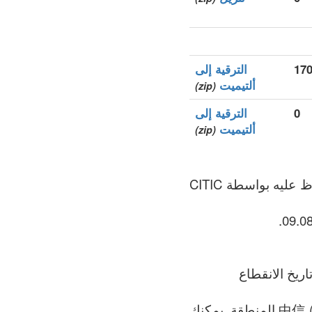
17
الترقية إلى
ألتيميت
(zip)
0
الترقية إلى
ألتيميت
(zip)
.中信 (xn--fiq64b) هو نطاق الأعلى العام (gTLDs), سجل المنطقة الذي يتم الحفاظ عليه بواسطة CITIC
ريخ الانقطاع
الملف يحتوي على القائمة الأكثر اكتمالاً لجميع النطاقات المسجلة في .中信 (xn--fiq64b) المنطقة. يمكنك