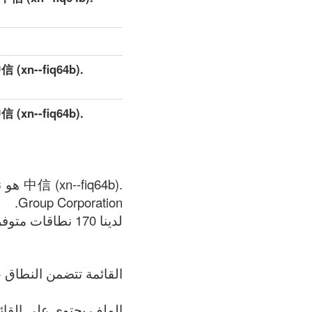
Group Corporation.
لدينا 170 نطاقات متوفر في .中信 (xn--fiq64b) المنطقة في الوقت الحالي: 09.08.2026.
القائمة تتضمن النطاق +