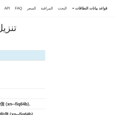
قواعد بيانات النطاقات
البحث
المراقبة
السعر
FAQ
API
تنزيل قائمة 
.中信 (xn--fiq64b) مجموعة بيانات مفصلة (كامل)