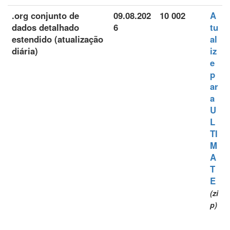
.org conjunto de
09.08.202
10 002
A
dados detalhado
6
tu
estendido (atualização
al
diária)
iz
e
p
ar
a
U
L
TI
M
A
T
E
(zi
p)