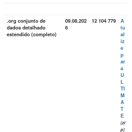
.org conjunto de
09.08.202
12 104 779
A
dados detalhado
6
tu
estendido (completo)
al
iz
e
p
ar
a
U
L
TI
M
A
T
E
(zi
p)