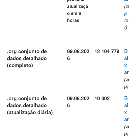
atualizaçã
(
zi
o em 6
p
horas
tx
t
)
.org conjunto de
09.08.202
12 104 779
B
dados detalhado
6
ai
(completo)
x
ar
(zi
p)
.org conjunto de
09.08.202
10 002
B
dados detalhado
6
ai
(atualização diária)
x
ar
(zi
p)