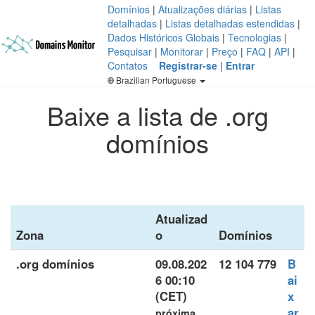
Domínios
|
Atualizações diárias
|
Listas
detalhadas
|
Listas detalhadas estendidas
|
Dados Históricos Globais
|
Tecnologias
|
Pesquisar
|
Monitorar
|
Preço
|
FAQ
|
API
|
Contatos
Registrar-se
|
Entrar
Brazilian Portuguese
Baixe a lista de .org
domínios
Atualizad
Zona
o
Domínios
.org domínios
09.08.202
12 104 779
B
6 00:10
ai
(CET)
x
ar
próxima