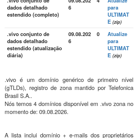
.vivo conjunto de
09.08.202
4
Atualize
dados detalhado
6
para
estendido (completo)
ULTIMAT
E
(zip)
.vivo conjunto de
09.08.202
0
Atualize
dados detalhado
6
para
estendido (atualização
ULTIMAT
diária)
E
(zip)
.vivo é um domínio genérico de primeiro nível
(gTLDs), registro de zona mantido por Telefonica
Brasil S.A..
Nós temos 4 domínios disponível em .vivo zona no
momento de: 09.08.2026.
A lista inclui domínio + e-mails dos proprietários