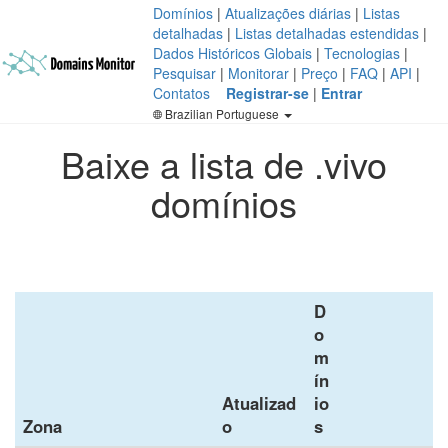
Domínios
|
Atualizações diárias
|
Listas
detalhadas
|
Listas detalhadas estendidas
|
Dados Históricos Globais
|
Tecnologias
|
Pesquisar
|
Monitorar
|
Preço
|
FAQ
|
API
|
Contatos
Registrar-se
|
Entrar
Brazilian Portuguese
Baixe a lista de .vivo
domínios
D
o
m
ín
Atualizad
io
Zona
o
s