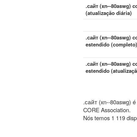
.сайт (xn--80aswg) c
(atualização diária)
.сайт (xn--80aswg) c
estendido (completo
.сайт (xn--80aswg) c
estendido (atualizaçã
.сайт (xn--80aswg) é 
CORE Association.
Nós temos 1 119 disp