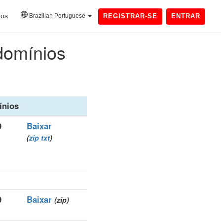
tos
Brazilian Portuguese
REGISTRAR-SE
ENTRAR
 domínios
nios
9
Baixar
(
zip
txt
)
9
Baixar
(zip)