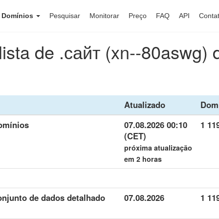
e Domínios
Pesquisar
Monitorar
Preço
FAQ
API
Conta
lista de .сайт (xn--80aswg)
Atualizado
Domí
domínios
07.08.2026 00:10
1 11
(CET)
próxima atualização
em 2 horas
onjunto de dados detalhado
07.08.2026
1 11