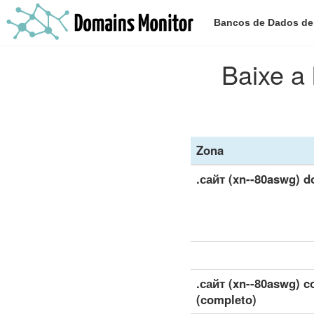
Bancos de Dados d
Baixe a 
Zona
.сайт (xn--80aswg) 
.сайт (xn--80aswg) c
(completo)