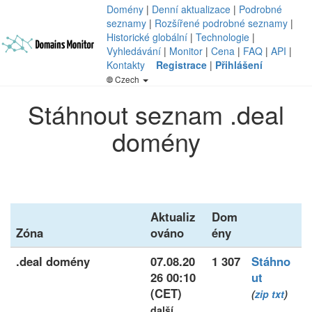
Domény
|
Denní aktualizace
|
Podrobné
seznamy
|
Rozšířené podrobné seznamy
|
Historické globální
|
Technologie
|
Vyhledávání
|
Monitor
|
Cena
|
FAQ
|
API
|
Kontakty
Registrace
|
Přihlášení
Czech
Stáhnout seznam .deal
domény
Aktualiz
Dom
Zóna
ováno
ény
.deal domény
07.08.20
1 307
Stáhno
26 00:10
ut
(CET)
(
zip
txt
)
další