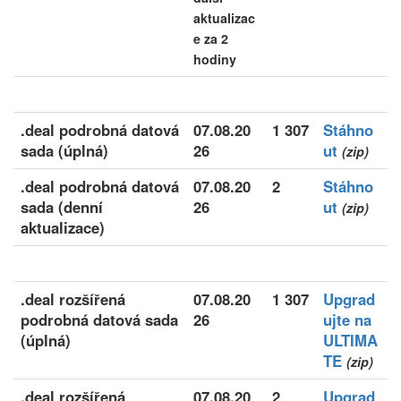
aktualizac
e za 2
hodiny
.deal podrobná datová
07.08.20
1 307
Stáhno
sada (úplná)
26
ut
(zip)
.deal podrobná datová
07.08.20
2
Stáhno
sada (denní
26
ut
(zip)
aktualizace)
.deal rozšířená
07.08.20
1 307
Upgrad
podrobná datová sada
26
ujte na
(úplná)
ULTIMA
TE
(zip)
.deal rozšířená
07.08.20
2
Upgrad