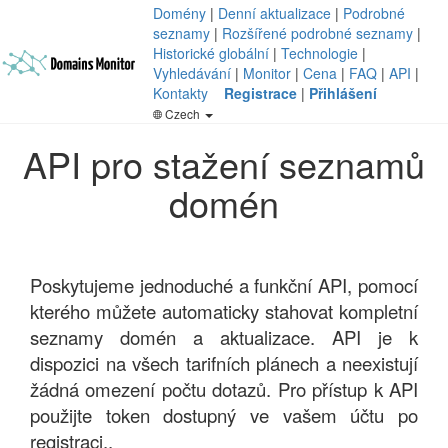
Domény
|
Denní aktualizace
|
Podrobné
seznamy
|
Rozšířené podrobné seznamy
|
Historické globální
|
Technologie
|
Vyhledávání
|
Monitor
|
Cena
|
FAQ
|
API
|
Kontakty
Registrace
|
Přihlášení
Czech
API pro stažení seznamů
domén
Poskytujeme jednoduché a funkční API, pomocí
kterého můžete automaticky stahovat kompletní
seznamy domén a aktualizace. API je k
dispozici na všech tarifních plánech a neexistují
žádná omezení počtu dotazů. Pro přístup k API
použijte token dostupný ve vašem účtu po
registraci..