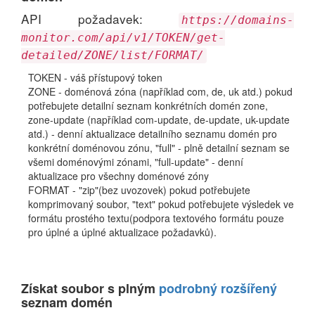
API požadavek:
https://domains-
monitor.com/api/v1/TOKEN/get-
detailed/ZONE/list/FORMAT/
TOKEN - váš přístupový token
ZONE - doménová zóna (například com, de, uk atd.) pokud
potřebujete detailní seznam konkrétních domén zone,
zone-update (například com-update, de-update, uk-update
atd.) - denní aktualizace detailního seznamu domén pro
konkrétní doménovou zónu, "full" - plně detailní seznam se
všemi doménovými zónami, "full-update" - denní
aktualizace pro všechny doménové zóny
FORMAT - "zip"(bez uvozovek) pokud potřebujete
komprimovaný soubor, "text" pokud potřebujete výsledek ve
formátu prostého textu(podpora textového formátu pouze
pro úplné a úplné aktualizace požadavků).
Získat soubor s plným
podrobný rozšířený
seznam domén