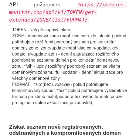
API požadavek:
https://domains-
monitor.com/api/v1/TOKEN/get-
extended/ZONE/list/FORMAT/
TOKEN - váš přístupový token
ZONE - doménová zóna (například com, de, uk atd.) pokud
potřebujete rozšířený podrobný seznam pro konkrétní
domény zone, zone-update (například com-update, de-
update, uk-update atd.) - denní aktualizace rozšířeného
podrobného seznamu domén pro konkrétní doménovou
zónu, "full" - úplný rozšířený podrobný seznam se všemi
doménovými zónami, "full-update" - denní aktualizace pro
všechny doménové zóny
FORMAT - "zip"(bez uvozovek) pokud potřebujete
komprimovaný soubor, "text" pokud potřebujete výsledek ve
formátu prostého textu(podpora textového formátu pouze
pro úplné a úplné aktualizace požadavků).
Získat seznam nově registrovaných,
odstraněných a kompromitovaných domén