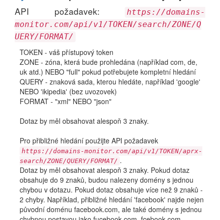
API požadavek:
https://domains-
monitor.com/api/v1/TOKEN/search/ZONE/Q
UERY/FORMAT/
TOKEN - váš přístupový token
ZONE - zóna, která bude prohledána (například com, de,
uk atd.) NEBO "full" pokud potřebujete kompletní hledání
QUERY - znaková sada, kterou hledáte, například 'google'
NEBO 'ikipedia' (bez uvozovek)
FORMAT - "xml" NEBO "json"
Dotaz by měl obsahovat alespoň 3 znaky.
Pro přibližné hledání použijte API požadavek
https://domains-monitor.com/api/v1/TOKEN/aprx-
.
search/ZONE/QUERY/FORMAT/
Dotaz by měl obsahovat alespoň 3 znaky. Pokud dotaz
obsahuje do 9 znaků, budou nalezeny domény s jednou
chybou v dotazu. Pokud dotaz obsahuje více než 9 znaků -
2 chyby. Například, přibližné hledání 'facebook' najde nejen
původní doménu facebook.com, ale také domény s jednou
chybnou postavou jako fucebook.com, fcebook.com,