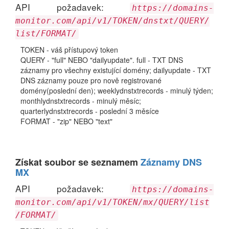
API požadavek:
https://domains-
monitor.com/api/v1/TOKEN/dnstxt/QUERY/
list/FORMAT/
TOKEN - váš přístupový token
QUERY - "full" NEBO "dailyupdate". full - TXT DNS
záznamy pro všechny existující domény; dailyupdate - TXT
DNS záznamy pouze pro nově registrované
domény(poslední den); weeklydnstxtrecords - minulý týden;
monthlydnstxtrecords - minulý měsíc;
quarterlydnstxtrecords - poslední 3 měsíce
FORMAT - "zip" NEBO "text"
Získat soubor se seznamem
Záznamy DNS
MX
API požadavek:
https://domains-
monitor.com/api/v1/TOKEN/mx/QUERY/list
/FORMAT/