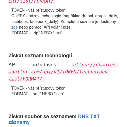
ERY/list/FORMAT/
TOKEN - váš přístupový token
QUERY - název technologie (například drupal, drupal_daily,
facebook, facebook_daily). Kompletní seznam je dostupný
zde
nebo pomocí API volání níže.
FORMAT - "zip" NEBO "text"
Získat seznam technologií
API požadavek:
https://domains-
monitor.com/api/v1/TOKEN/technology-
list/FORMAT/
TOKEN - váš přístupový token
FORMAT - "xml" NEBO "json"
Získat soubor se seznamem
DNS TXT
záznamy