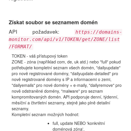
Získat soubor se seznamem domén
API požadavek:
https://domains-
monitor.com/api/v1/TOKEN/get/ZONE/list
/FORMAT/
TOKEN - váš přístupový token
ZONE - zóna (například com, de, uk atd.) nebo "full" pokud
potřebujete kompletní seznam všech domén, "dailyupdate"
pro nově registrované domény, "dailyupdate-detailed" pro
nově registrované domény s IP a informacemi o zemi,
"dailyemails" pro nové domény + e-maily, "dailyremove" pro
nově odstraněné domény, "malware" pro seznam
kompromitovaných domén. API podporuje denní, týdenní,
měsíční a čtvrtletní seznamy, stejně jako plně detailní
seznamy.
Kompletní seznam možných hodnot:
full, update NEBO 'konkrétní
doménová zóna',