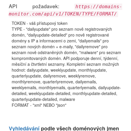
API požadavek:
https://domains-
monitor.com/api/v1/TOKEN/TYPE/FORMAT/
TOKEN - váš přístupový token
TYPE - "dailyupdate" pro seznam nově registrovaných
domén, "dailyupdate-detailed" pro nově registrované
domény s IP a informacemi o zemi, "dailyemails" pro
seznam nových domén + e-maily, "dailyremove" pro
seznam nově odstraněných domén, "malware" pro seznam
kompromitovaných domén. API podporuje denní, týdenní,
měsíční a čtvrtletní seznamy. Kompletní seznam možných
hodnot: dailyupdate, weeklyupdate, monthlyupdate,
quarterlyupdate, dailyremove, weeklyremove,
monthlyremove, quarterlyremove, dailyemails,
weeklyemails, monthlyemails, quarterlyemails, dailyupdate-
detailed, weeklyupdate-detailed, monthlyupdate-detailed,
quarterlyupdate-detailed, malware
FORMAT - "xml" NEBO "json"
Vyhledávání
podle všech doménových jmen