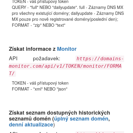
TOKEN - váš přístupový token
QUERY - "full" NEBO "dailyupdate". full - Záznamy DNS MX
pro všechny existující domény; dailyupdate - Záznamy DNS
MX pouze pro nově registrované domény(poslední den);
FORMAT - "zip" NEBO "text"
Získat informace z
Monitor
API požadavek:
https://domains-
monitor.com/api/v1/TOKEN/monitor/FORMA
T/
TOKEN - váš přístupový token
FORMAT - "xml" NEBO "json"
Získat seznam dostupných historických
seznamů domén (
úplný seznam domén
,
)
denní aktualizace