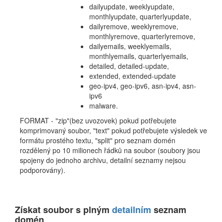
dailyupdate, weeklyupdate,
monthlyupdate, quarterlyupdate,
dailyremove, weeklyremove,
monthlyremove, quarterlyremove,
dailyemails, weeklyemails,
monthlyemails, quarterlyemails,
detailed, detailed-update,
extended, extended-update
geo-ipv4, geo-ipv6, asn-ipv4, asn-
ipv6
malware.
FORMAT - "zip"(bez uvozovek) pokud potřebujete
komprimovaný soubor, "text" pokud potřebujete výsledek ve
formátu prostého textu, "split" pro seznam domén
rozdělený po 10 milionech řádků na soubor (soubory jsou
spojeny do jednoho archivu, detailní seznamy nejsou
podporovány).
Získat soubor s plným
detailním
seznam
domén