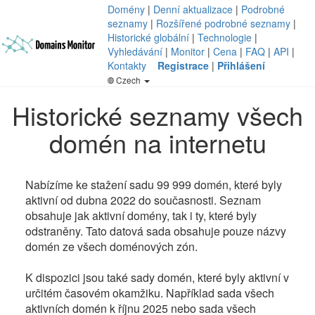
Domény
|
Denní aktualizace
|
Podrobné
seznamy
|
Rozšířené podrobné seznamy
|
Historické globální
|
Technologie
|
Vyhledávání
|
Monitor
|
Cena
|
FAQ
|
API
|
Kontakty
Registrace
|
Přihlášení
Czech
Historické seznamy všech
domén na internetu
Nabízíme ke stažení sadu 99 999 domén, které byly
aktivní od dubna 2022 do současnosti. Seznam
obsahuje jak aktivní domény, tak i ty, které byly
odstraněny. Tato datová sada obsahuje pouze názvy
domén ze všech doménových zón.
K dispozici jsou také sady domén, které byly aktivní v
určitém časovém okamžiku. Například sada všech
aktivních domén k říjnu 2025 nebo sada všech