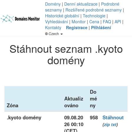
Domény
|
Denní aktualizace
|
Podrobné
seznamy
|
Rozšířené podrobné seznamy
|
Historické globální
|
Technologie
|
Vyhledávání
|
Monitor
|
Cena
|
FAQ
|
API
|
Kontakty
Registrace
|
Přihlášení
Czech
Stáhnout seznam .kyoto
domény
Do
Aktualiz
mé
Zóna
ováno
ny
.kyoto domény
09.08.20
958
Stáhnout
26 00:10
(
zip
txt
)
(CET)