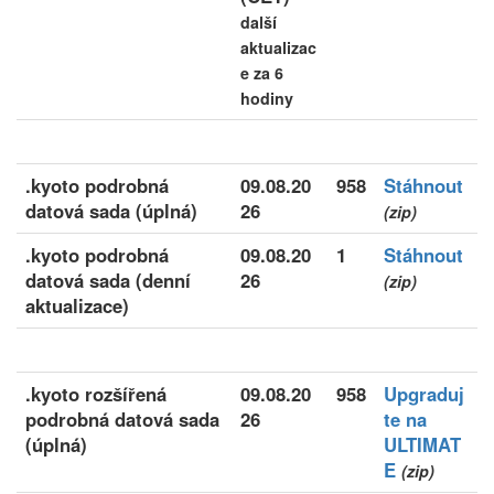
další
aktualizac
e za 6
hodiny
.kyoto podrobná
09.08.20
958
Stáhnout
datová sada (úplná)
26
(zip)
.kyoto podrobná
09.08.20
1
Stáhnout
datová sada (denní
26
(zip)
aktualizace)
.kyoto rozšířená
09.08.20
958
Upgraduj
podrobná datová sada
26
te na
(úplná)
ULTIMAT
E
(zip)