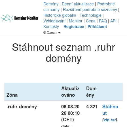
Domény
|
Denní aktualizace
|
Podrobné
seznamy
|
Rozšířené podrobné seznamy
|
Historické globální
|
Technologie
|
Vyhledávání
|
Monitor
|
Cena
|
FAQ
|
API
|
Kontakty
Registrace
|
Přihlášení
Czech
Stáhnout seznam .ruhr
domény
Aktualiz
Dom
Zóna
ováno
ény
.ruhr domény
08.08.20
4 321
Stáhno
26 00:10
ut
(CET)
(
zip
txt
)
další