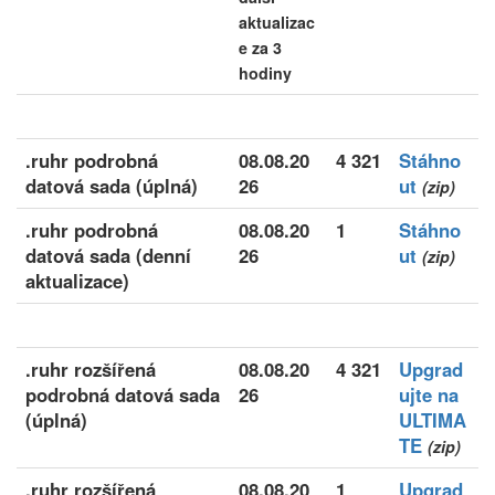
aktualizac
e za 3
hodiny
.ruhr podrobná
08.08.20
4 321
Stáhno
datová sada (úplná)
26
ut
(zip)
.ruhr podrobná
08.08.20
1
Stáhno
datová sada (denní
26
ut
(zip)
aktualizace)
.ruhr rozšířená
08.08.20
4 321
Upgrad
podrobná datová sada
26
ujte na
(úplná)
ULTIMA
TE
(zip)
.ruhr rozšířená
08.08.20
1
Upgrad