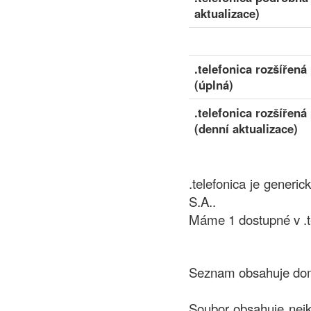
aktualizace)
.telefonica rozšířen
(úplná)
.telefonica rozšířen
(denní aktualizace)
.telefonica je generi
S.A..
Máme 1 dostupné v .te
Seznam obsahuje domé
Soubor obsahuje nejk