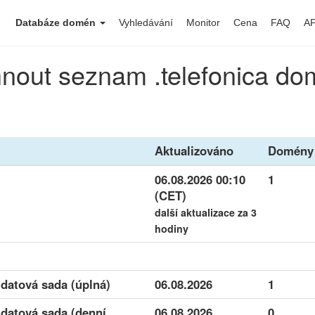
Databáze domén
Vyhledávání
Monitor
Cena
FAQ
AP
nout seznam .telefonica d
Aktualizováno
Domény
06.08.2026 00:10
1
(CET)
další aktualizace za 3
hodiny
 datová sada (úplná)
06.08.2026
1
 datová sada (denní
06.08.2026
0