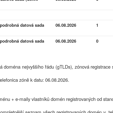
á podrobná datová sada
06.08.2026
1
á podrobná datová sada
06.08.2026
0
cká doména nejvyššího řádu (gTLDs), zónová registrace
lefonica zóně k datu: 06.08.2026.
nu + e-maily vlastníků domén registrovaných od stan
ompletnější seznam všech registrovaných domén v .te