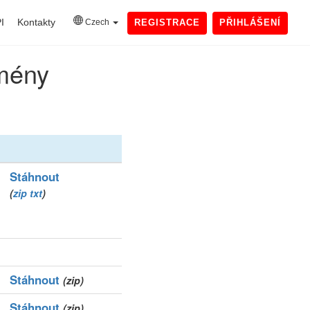
I
Kontakty
Czech
REGISTRACE
PŘIHLÁŠENÍ
omény
Stáhnout
(
zip
txt
)
Stáhnout
(zip)
Stáhnout
(zip)