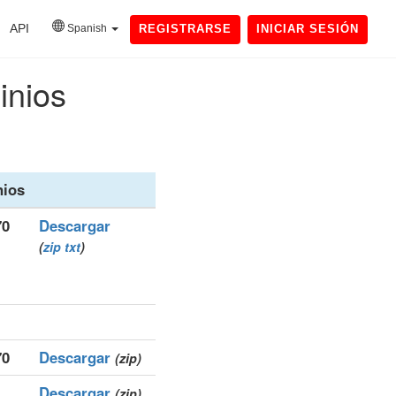
API
Spanish
REGISTRARSE
INICIAR SESIÓN
inios
ios
70
Descargar
(
zip
txt
)
70
Descargar
(zip)
Descargar
(zip)