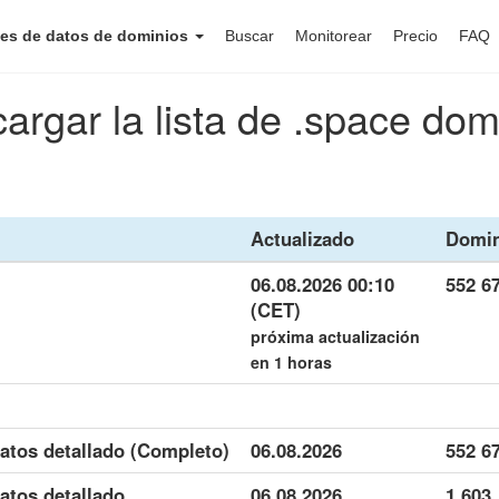
es de datos de dominios
Buscar
Monitorear
Precio
FAQ
argar la lista de .space dom
Actualizado
Domin
06.08.2026 00:10
552 6
(CET)
próxima actualización
en 1 horas
atos detallado (Completo)
06.08.2026
552 6
atos detallado
06.08.2026
1 603