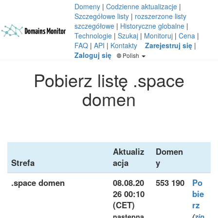
Domeny
|
Codzienne aktualizacje
|
Szczegółowe listy
|
rozszerzone listy
szczegółowe
|
Historyczne globalne
|
Technologie
|
Szukaj
|
Monitoruj
|
Cena
|
FAQ
|
API
|
Kontakty
Zarejestruj się
|
Zaloguj się
Polish
Pobierz listę .space
domen
Aktualiz
Domen
Strefa
acja
y
.space domen
08.08.20
553 190
Po
26 00:10
bie
(CET)
rz
następna
(
zip