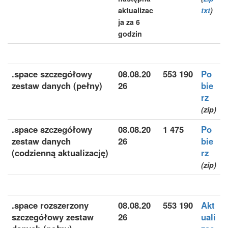
aktualizac
txt
)
ja za 6
godzin
.space szczegółowy
08.08.20
553 190
Po
zestaw danych (pełny)
26
bie
rz
(zip)
.space szczegółowy
08.08.20
1 475
Po
zestaw danych
26
bie
(codzienną aktualizację)
rz
(zip)
.space rozszerzony
08.08.20
553 190
Akt
szczegółowy zestaw
26
uali