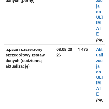
danych (pełny)
zac
ja
do
ULT
IM
AT
E
(zip)
.space rozszerzony
08.08.20
1 475
Akt
szczegółowy zestaw
26
uali
danych (codzienną
zac
aktualizację)
ja
do
ULT
IM
AT
E
(zip)