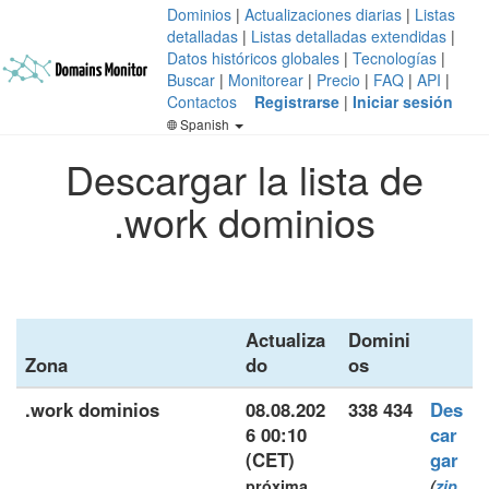
Dominios
|
Actualizaciones diarias
|
Listas
detalladas
|
Listas detalladas extendidas
|
Datos históricos globales
|
Tecnologías
|
Buscar
|
Monitorear
|
Precio
|
FAQ
|
API
|
Contactos
Registrarse
|
Iniciar sesión
Spanish
Descargar la lista de
.work dominios
Actualiza
Domini
Zona
do
os
.work dominios
08.08.202
338 434
Des
6 00:10
car
(CET)
gar
próxima
(
zip