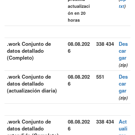
actualizaci
txt
)
ón en 20
horas
.work Conjunto de
08.08.202
338 434
Des
datos detallado
6
car
(Completo)
gar
(zip)
.work Conjunto de
08.08.202
551
Des
datos detallado
6
car
(actualización diaria)
gar
(zip)
.work Conjunto de
08.08.202
338 434
Act
datos detallado
6
uali