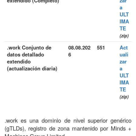
extendido (Completo)
zar
a
ULT
IMA
TE
(zip)
.work Conjunto de
08.08.202
551
Act
datos detallado
6
uali
extendido
zar
(actualización diaria)
a
ULT
IMA
TE
(zip)
.work es una dominio de nivel superior genérico
(gTLDs), registro de zona mantenido por Minds +