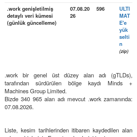
.work genişletilmiş
07.08.20
596
ULTI
detaylı veri kümesi
26
MAT
(günlük güncelleme)
E'e
yük
selti
n
(zip)
.work bir genel üst düzey alan adı (gTLDs),
tarafından sürdürülen bölge kaydı Minds +
Machines Group Limited.
Bizde 340 965 alan adı mevcut .work zamanında:
07.08.2026.
Liste, kesim tarihlerinden itibaren kaydedilen alan