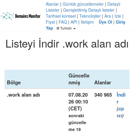
Alanlar
|
Günlük güncellemeler
|
Detaylı
Listeler
|
Genişletilmiş Detaylı listeler
|
Tarihsel küresel
|
Teknolojiler
|
Ara
|
İzle
|
Fiyat
|
FAQ
|
API
|
İletişim
Üye Ol
|
Giriş
Yap
Turkish
Listeyi İndir .work alan adı
Güncelle
Bölge
nmiş
Alanlar
.work alan adı
07.08.20
340 965
İndi
26 00:10
r
(CET)
(
zip
sonraki
txt
)
güncelle
me 19