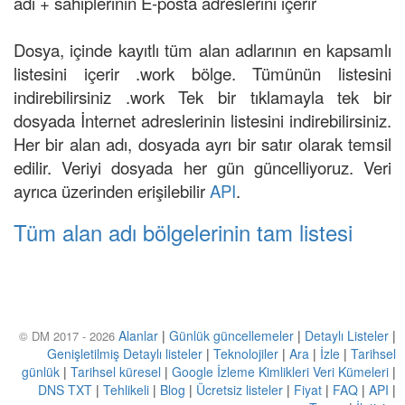
adı + sahiplerinin E-posta adreslerini içerir
Dosya, içinde kayıtlı tüm alan adlarının en kapsamlı
listesini içerir .work bölge. Tümünün listesini
indirebilirsiniz .work Tek bir tıklamayla tek bir
dosyada İnternet adreslerinin listesini indirebilirsiniz.
Her bir alan adı, dosyada ayrı bir satır olarak temsil
edilir. Veriyi dosyada her gün güncelliyoruz. Veri
ayrıca üzerinden erişilebilir
API
.
Tüm alan adı bölgelerinin tam listesi
Alanlar
|
Günlük güncellemeler
|
Detaylı Listeler
|
© DM 2017 - 2026
Genişletilmiş Detaylı listeler
|
Teknolojiler
|
Ara
|
İzle
|
Tarihsel
günlük
|
Tarihsel küresel
|
Google İzleme Kimlikleri Veri Kümeleri
|
DNS TXT
|
Tehlikeli
|
Blog
|
Ücretsiz listeler
|
Fiyat
|
FAQ
|
API
|