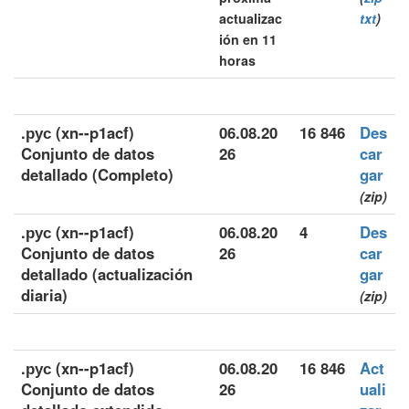
actualizac
txt
)
ión en 11
horas
.рус (xn--p1acf)
06.08.20
16 846
Des
Conjunto de datos
26
car
detallado (Completo)
gar
(zip)
.рус (xn--p1acf)
06.08.20
4
Des
Conjunto de datos
26
car
detallado (actualización
gar
diaria)
(zip)
.рус (xn--p1acf)
06.08.20
16 846
Act
Conjunto de datos
26
uali