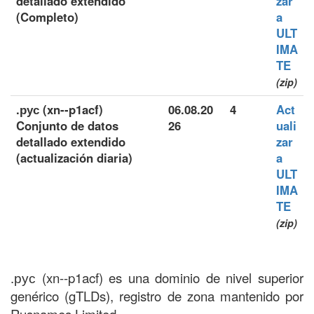
detallado extendido
zar
(Completo)
a
ULT
IMA
TE
(zip)
.рус (xn--p1acf)
06.08.20
4
Act
Conjunto de datos
26
uali
detallado extendido
zar
(actualización diaria)
a
ULT
IMA
TE
(zip)
.рус (xn--p1acf) es una dominio de nivel superior
genérico (gTLDs), registro de zona mantenido por