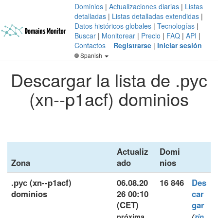
Dominios
|
Actualizaciones diarias
|
Listas
detalladas
|
Listas detalladas extendidas
|
Datos históricos globales
|
Tecnologías
|
Buscar
|
Monitorear
|
Precio
|
FAQ
|
API
|
Contactos
Registrarse
|
Iniciar sesión
Spanish
Descargar la lista de .рус
(xn--p1acf) dominios
Actualiz
Domi
Zona
ado
nios
.рус (xn--p1acf)
06.08.20
16 846
Des
dominios
26 00:10
car
(CET)
gar
próxima
(
zip