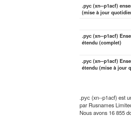
.рус (xn--p1acf) ens
(mise à jour quotidie
.рус (xn--p1acf) Ens
étendu (complet)
.рус (xn--p1acf) Ens
étendu (mise à jour 
.рус (xn--p1acf) est 
par Rusnames Limite
Nous avons 16 855 do