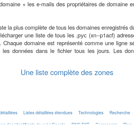
domaine + les e-mails des propriétaires de domaine en
 liste la plus complète de tous les domaines enregistrés d
écharger une liste de tous les .рус (xn--p1acf) adress
lic. Chaque domaine est représenté comme une ligne sép
 les données dans le fichier tous les jours. Les do
Une liste complète des zones
détaillées
Listes détaillées étendues
Technologies
Recherche
s des identifiants de suivi Google
DNS TXT
Compromis
Blog