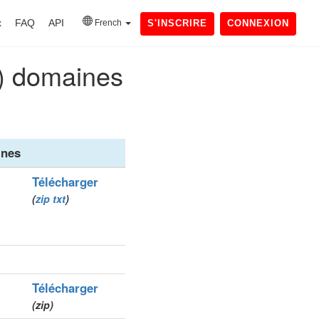
x
FAQ
API
French
S'INSCRIRE
CONNEXION
f) domaines
nes
Télécharger
(
zip
txt
)
Télécharger
(zip)