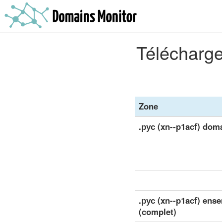
Télécharge
Zone
.рус (xn--p1acf) dom
.рус (xn--p1acf) ens
(complet)