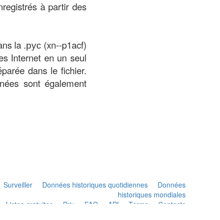
registrés à partir des
ans la .рус (xn--p1acf)
es Internet en un seul
arée dans le fichier.
nnées sont également
Surveiller
Données historiques quotidiennes
Données
historiques mondiales
Listes gratuites
Prix
FAQ
API
Terms
Contacts